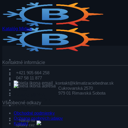
Skip
to
content
Katalóg Midea
Kontaktné informácie
Domov
+421 905 664 258
Obchod
047 58 11 877
Klimatizácie
kontakt@klimatizaciebednar.sk
Tepelné čerpadlá
Cukrovarská 2570
Kontakt
979 01 Rimavská Sobota
Katalóg MIDEA
Katalóg TEFCOLD
Všeobecné odkazy
Katalóg Polar
Obchodné podmienky
Ochrana osobných údajov
Nákup na
Kontakt
splátky cez