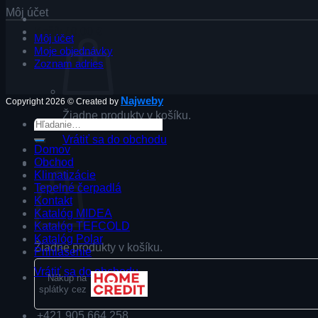
Môj účet
Košík /
0,00
€
Môj účet
Moje objednávky
Zoznam adries
Najweby
Copyright 2026 © Created by
Žiadne produkty v košíku.
Hľadať:
Vrátiť sa do obchodu
Domov
Obchod
Košík
Klimatizácie
Tepelné čerpadlá
Kontakt
Katalóg MIDEA
Katalóg TEFCOLD
Katalóg Polar
Žiadne produkty v košíku.
Prihlásenie
Vrátiť sa do obchodu
Nákup na
splátky cez
+421 905 664 258