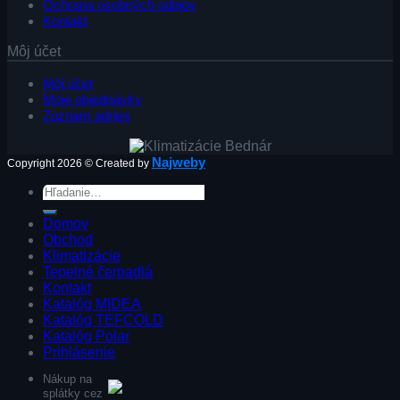
Ochrana osobných údajov
Kontakt
Môj účet
Môj účet
Moje objednávky
Zoznam adries
Najweby
Copyright 2026 © Created by
Hľadať:
Domov
Obchod
Klimatizácie
Tepelné čerpadlá
Kontakt
Katalóg MIDEA
Katalóg TEFCOLD
Katalóg Polar
Prihlásenie
Nákup na
splátky cez