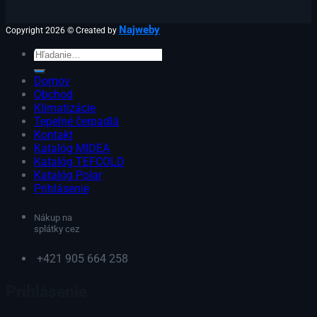
Najweby
Copyright 2026 © Created by
Hľadať:
Domov
Obchod
Klimatizácie
Tepelné čerpadlá
Kontakt
Katalóg MIDEA
Katalóg TEFCOLD
Katalóg Polar
Prihlásenie
Nákup na
splátky cez
+421 905 664 258
Prihlásenie