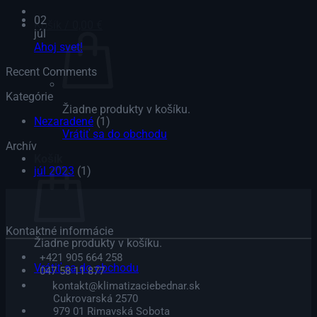
02
Košík /
0,00
€
júl
Ahoj svet!
Recent Comments
Kategórie
Žiadne produkty v košíku.
Nezaradené
(1)
Vrátiť sa do obchodu
Archív
Košík
júl 2023
(1)
Kontaktné informácie
Žiadne produkty v košíku.
+421 905 664 258
Vrátiť sa do obchodu
047 58 11 877
kontakt@klimatizaciebednar.sk
Cukrovarská 2570
979 01 Rimavská Sobota