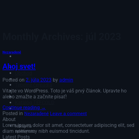
Skip
to
content
Monthly Archives:
júl 2023
Nezaradené
Ahoj svet!
Domov
Obchod
Klimatizácie
Posted on
2. júla 2023
by
admin
Tepelné čerpadlá
Kontakt
Vitajte vo WordPress. Toto je váš prvý článok. Upravte ho
Katalóg MIDEA
alebo zmažte a začnite písať!
Katalóg TEFCOLD
Continue reading
→
Katalóg Polar
Posted in
Nezaradené
Leave a comment
About
Lorem ipsum dolor sit amet, consectetuer adipiscing elit, sed
Nákup na
diam nonummy nibh euismod tincidunt.
splátky cez
Latest Posts