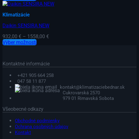
môžete
Tento
960,00 €
vybrať
produkt
through
na
Klimatizácie
má
1606,00 €
stránke
viacero
produktu.
Daikin SENSIRA NEW
variantov.
Možnosti
Price
932,00
€
–
1558,00
€
si
range:
Výber možností
môžete
Tento
932,00 €
vybrať
produkt
through
na
má
1558,00 €
stránke
Kontaktné informácie
viacero
produktu.
variantov.
+421 905 664 258
Možnosti
047 58 11 877
si
kontakt@klimatizaciebednar.sk
môžete
Cukrovarská 2570
vybrať
979 01 Rimavská Sobota
na
stránke
Všeobecné odkazy
produktu.
Obchodné podmienky
Ochrana osobných údajov
Kontakt