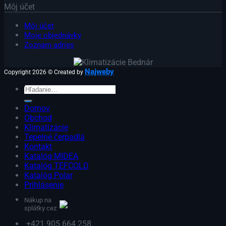
Môj účet
Môj účet
Moje objednávky
Zoznam adries
Najweby
Copyright 2026 © Created by
Hľadať:
Domov
Obchod
Klimatizácie
Tepelné čerpadlá
Kontakt
Katalóg MIDEA
Katalóg TEFCOLD
Katalóg Polar
Prihlásenie
Nákup na
splátky cez
+421 905 664 258