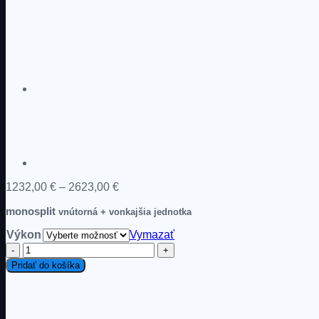
Price
1232,00
€
–
2623,00
€
range:
monosplit
1232,00 €
vnútorná + vonkajšia jednotka
through
Výkon
Vymazať
2623,00 €
množstvo
Daikin
Pridať do košíka
Comfora
New