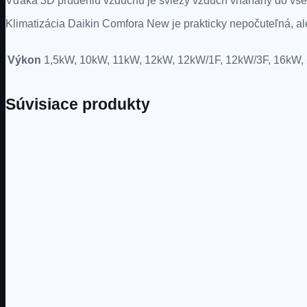
Vďaka 3D prúdeniu vzduchu je sviežy vzduch vháňaný do všetký
Klimatizácia Daikin Comfora New je prakticky nepočuteľná, al
Výkon
1,5kW, 10kW, 11kW, 12kW, 12kW/1F, 12kW/3F, 16kW, 
Súvisiace produkty