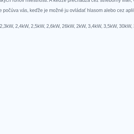
ch rohov miestnosti. A keďže prechádza cez strieborný filter, 
e počúva vás, keďže je možné ju ovládať hlasom alebo cez apli
2,3kW, 2,4kW, 2,5kW, 2,6kW, 26kW, 2kW, 3,4kW, 3,5kW, 30kW, 