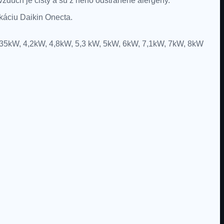
vzduch je čistý a sú z neho odstránené alergény.
káciu Daikin Onecta.
35kW, 4,2kW, 4,8kW, 5,3 kW, 5kW, 6kW, 7,1kW, 7kW, 8kW