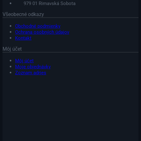
979 01 Rimavská Sobota
na
stránke
Všeobecné odkazy
produktu.
Obchodné podmienky
Ochrana osobných údajov
Kontakt
Môj účet
Môj účet
Moje objednávky
Zoznam adries