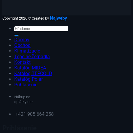
Najweby
Copyright 2026 © Created by
Hľadať:
Domov
Obchod
Klimatizácie
Tepelné čerpadlá
Kontakt
Katalóg MIDEA
Katalóg TEFCOLD
Katalóg Polar
Prihlásenie
Nákup na
splátky cez
+421 905 664 258
Prihlásenie