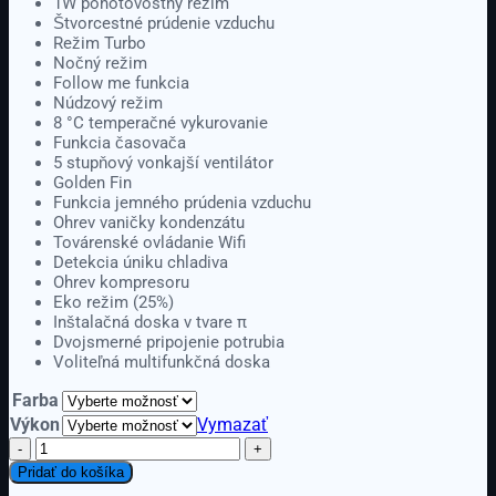
1W pohotovostný režim
1800,00 €
Štvorcestné prúdenie vzduchu
Režim Turbo
Nočný režim
Follow me funkcia
Núdzový režim
8 °C temperačné vykurovanie
Funkcia časovača
5 stupňový vonkajší ventilátor
Golden Fin
Funkcia jemného prúdenia vzduchu
Ohrev vaničky kondenzátu
Továrenské ovládanie Wifi
Detekcia úniku chladiva
Ohrev kompresoru
Eko režim (25%)
Inštalačná doska v tvare π
Dvojsmerné pripojenie potrubia
Voliteľná multifunkčná doska
Farba
Výkon
Vymazať
množstvo
Midea
Pridať do košíka
Xtreme