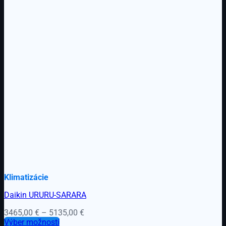
Klimatizácie
Daikin URURU-SARARA
Price
3465,00
€
–
5135,00
€
range:
Výber možností