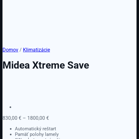
Domov
/
Klimatizácie
Midea Xtreme Save
Price
830,00
€
–
1800,00
€
range:
Automatický reštart
830,00 €
Pamäť polohy lamely
through