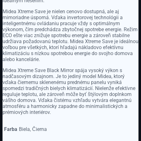
ideálnym riešením.
Midea Xtreme Save je nielen cenovo dostupná, ale aj
mimoriadne úsporná. Vďaka invertorovej technológii a
inteligentnému ovládaniu pracuje vždy s optimálnym
výkonom, čím predchádza zbytočnej spotrebe energie. Režim
ECO ešte viac znižuje spotrebu energie a zároveň stabilne
udržiava požadovanú teplotu. Midea Xtreme Save je ideálnou
voľbou pre všetkých, ktorí hľadajú nákladovo efektívnu
klimatizáciu s nízkou spotrebou energie do svojho domova
alebo kancelárie.
Midea Xtreme Save Black Mirror spája vysoký výkon s
nadčasovým dizajnom. Je to jediný model Midea, ktorý
vďaka čiernemu sklenenému prednému panelu vyniká
spomedzi tradičných bielych klimatizácií. Nielenže efektívne
reguluje teplotu, ale zároveň môže byť štýlovým doplnkom
vášho domova. Vďaka čistému vzhľadu vytvára elegantnú
atmosféru a harmonicky zapadne do minimalistických a
prémiových interiérov.
Farba
Biela, Čierna